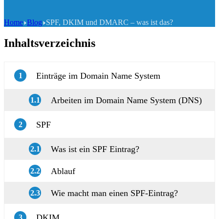
Home
Blog
SPF, DKIM und DMARC – was ist das?
Inhaltsverzeichnis
Einträge im Domain Name System
1
Arbeiten im Domain Name System (DNS)
1.1
SPF
2
Was ist ein SPF Eintrag?
2.1
Ablauf
2.2
Wie macht man einen SPF-Eintrag?
2.3
DKIM
3