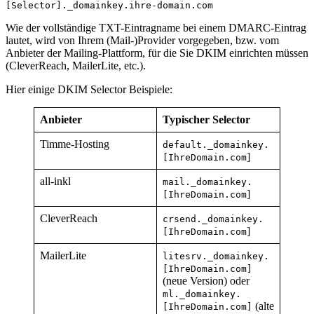
[Selector]._domainkey.ihre-domain.com
Wie der vollständige TXT-Eintragname bei einem DMARC-Eintrag
lautet, wird von Ihrem (Mail-)Provider vorgegeben, bzw. vom
Anbieter der Mailing-Plattform, für die Sie DKIM einrichten müssen
(CleverReach, MailerLite, etc.).
Hier einige DKIM Selector Beispiele:
Anbieter
Typischer Selector
Timme-Hosting
default._domainkey.
]
[IhreDomain.com
all-inkl
mail._domainkey.
]
[IhreDomain.com
CleverReach
crsend._domainkey.
]
[IhreDomain.com
MailerLite
litesrv._domainkey.
[IhreDomain.com]
(neue Version) oder
ml._domainkey.
(alte
[IhreDomain.com]