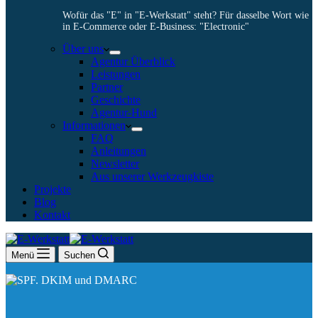
Wofür das "E" in "E-Werkstatt" steht? Für dasselbe Wort wie
in E-Commerce oder E-Business: "Electronic"
Über uns
Agentur Überblick
Leistungen
Partner
Geschichte
Agentur-Hund
Informationen
FAQ
Anleitungen
Newsletter
Aus unserer Werkzeugkiste
Projekte
Blog
Kontakt
Menü
Suchen