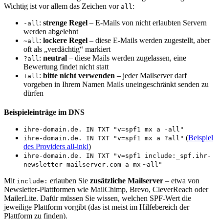
Wichtig ist vor allem das Zeichen vor
:
all
:
strenge Regel
– E-Mails von nicht erlaubten Servern
-all
werden abgelehnt
:
lockere Regel
– diese E-Mails werden zugestellt, aber
~all
oft als „verdächtig“ markiert
:
neutral
– diese Mails werden zugelassen, eine
?all
Bewertung findet nicht statt
:
bitte nicht verwenden
– jeder Mailserver darf
+all
vorgeben in Ihrem Namen Mails uneingeschränkt senden zu
dürfen
Beispieleinträge im DNS
ihre-domain.de. IN TXT "v=spf1 mx a -all"
(
Beispiel
ihre-domain.de. IN TXT "v=spf1 mx a ?all"
des Providers all-inkl
)
ihre-domain.de. IN TXT "v=spf1 include:_spf.ihr-
newsletter-mailserver.com a mx
~all"
Mit
erlauben Sie
zusätzliche Mailserver
– etwa von
include:
Newsletter-Plattformen wie MailChimp, Brevo, CleverReach oder
MailerLite. Dafür müssen Sie wissen, welchen SPF-Wert die
jeweilige Plattform vorgibt (das ist meist im Hilfebereich der
Plattform zu finden).