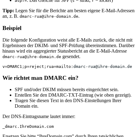
: Das Gleiche für SPF (
= strikt,
= locker)
aspf=
s
r
Tipp:
Legen Sie für die Berichte am besten eigene E-Mail-Adressen
an, z. B.
.
dmarc-rua@ihre-domain.de
Beispiel
Die folgende Konfiguration weist alle E-Mails zurück, die nicht mit
Ergebnissen der DKIM- und SPF-Prüfung übereinstimmen. Darüber
hinaus wird ein aggregierter Statusbericht an die E-Mail-Adresse
gesendet.
dmarc-rua@ihre-domain.de
v=DMARC1;p=reject;rua=mailto:
dmarc-rua@ihre-domain.de
Wie richtet man DMARC ein?
SPF und/oder DKIM müssen bereits eingerichtet sein.
Erstellen Sie den DMARC-TXT-Eintrag (wie oben gezeigt).
Tragen Sie diesen Text in den DNS-Einstellungen Ihrer
Domain ein.
Der DNS-Eintragsname lautet immer:
_dmarc.IhreDomain.com 
Ersetzen Sie bitte “IhreDomain.com” durch Ihren tatsächlichen