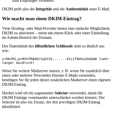
zum Empfänger verändert.
DKIM prüft also die
Integrität
und die
Authentizität
einer E-Mail.
Wie macht man einen DKIM-Eintrag?
Viele Hosting- oder Mail-Provider bieten eine einfache Möglichkeit,
DKIM zu aktivieren – meist mit einem Klick oder einer Einstellung
im Admin-Bereich der Domain.
Der Dateninhalt des
öffentlichen Schlüssels
sieht so ähnlich aus
wie:
v=DKIM1;p=MIGfMA0GCSqGSIb.......6tLIfDHVwIDAQAB (sehr 
langer Ausdruck)
Wenn Sie weitere Mailserver nutzen, z. B. wenn Sie zusätzlich über
einen oder mehrere Newsletter-Dienste E-Mails versenden,
benötigen Sie für jeden dieser zusätzlichen Mailserver einen eigenen
DKIM-Eintrag.
Hierbei wird oft ein sogenannter
Selector
verwendet, damit die
DKIM Einträge voneinander unterschieden werden können. Der
Selector ist also ein Zusatz, der den jeweiligen DKIM-Eintrag
identifiziert.