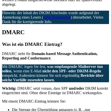
abgelegt.
Hinweis: der Inhalt des DKIM Abschnitts wurde aufgrund der
Anmerkung eines Lesers (
siehe Kommentar
) überarbeitet. Vielen
Dank für die korrigierende Info.
DMARC
Was ist ein DMARC Eintrag?
DMARC steht für
Domain-based Message Authentication,
Reporting and Conformance
.
Mit DMARC legen Sie fest,
was empfangende Mailserver tun
sollen
, wenn eine E-Mail
nicht den SPF- oder DKIM-Regeln
entspricht. Außerdem können Sie sich regelmäßig
Berichte über
solche Vorfälle zusenden lassen
.
Wichtig:
DMARC setzt voraus, dass SPF
und/oder
DKIM korrekt
eingerichtet sind. Ohne diese Einträge ist DMARC wirkungslos.
Mit einem DMARC-Eintrag können Sie:
Die Strenge der Überprüfung anpassen (z. B. „nur