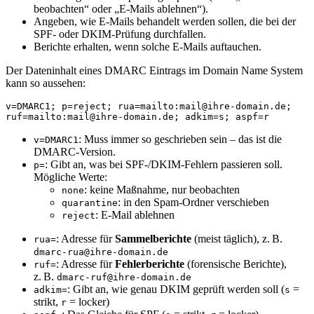
beobachten“ oder „E-Mails ablehnen“).
Angeben, wie E-Mails behandelt werden sollen, die bei der
SPF- oder DKIM-Prüfung durchfallen.
Berichte erhalten, wenn solche E-Mails auftauchen.
Der Dateninhalt eines DMARC Eintrags im Domain Name System
kann so aussehen:
v=DMARC1; p=reject; rua=mailto:mail@ihre-domain.de; 
ruf=mailto:mail@ihre-domain.de; adkim=s; aspf=r
: Muss immer so geschrieben sein – das ist die
v=DMARC1
DMARC-Version.
: Gibt an, was bei SPF-/DKIM-Fehlern passieren soll.
p=
Mögliche Werte:
: keine Maßnahme, nur beobachten
none
: in den Spam-Ordner verschieben
quarantine
: E-Mail ablehnen
reject
: Adresse für
Sammelberichte
(meist täglich), z. B.
rua=
dmarc-rua@ihre-domain.de
: Adresse für
Fehlerberichte
(forensische Berichte),
ruf=
z. B.
dmarc-ruf@ihre-domain.de
: Gibt an, wie genau DKIM geprüft werden soll (
=
adkim=
s
strikt,
= locker)
r