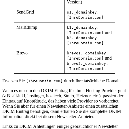
Version)
SendGrid
s1._domainkey.
[IhreDomain.com]
MailChimp
k1._domainkey.
und
[
IhreDomain.com
]
k2._domainkey.
[
IhreDomain.com
]
Brevo
brevo1._domainkey.
und
[IhreDomain.com]
brevo2._domainkey.
[
IhreDomain.com
]
Ersetzen Sie
durch Ihre tatsächliche Domain.
[IhreDomain.com]
Wenn es nur um den DKIM Eintrag für Ihren Hosting Provider geht
(z.B. all-inkl, hostinger, hosttech, Strato, Hetzner, etc.), passiert der
Eintrag auf Knopfdruck, das haben viele Provider so vorbereitet.
Wenn Sie aber für einen Newsletter-Anbieter einen zusätzlichen
DKIM Eintrag benötigen, dann erhalten Sie die komplette DKIM
Information direkt bei diesem Newsletter-Anbieter.
Links zu DKIM-Anleitungen einiger gebräuchlicher Newsletter-