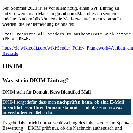
Seit Sommer 2023 ist es vor allem nötig, einen SPF Eintrag zu
nutzen, wenn man Mails an
gmail.com
-Mailadressen senden
möchte. Andernfalls können die Mails eventuell nicht zugestellt
werden, die Fehlermeldung beinhaltet:
Gmail requires all senders to authenticate with either 
SPF or DKIM.
https://de.wikipedia.org/wiki/Sender_Policy_Framework#Aufbau_ei
Records
DKIM
Was ist ein DKIM Eintrag?
DKIM steht für
Domain Keys Identified Mail
.
DKIM sorgt dafür, dass man
nachprüfen kann, ob eine E-Mail
tatsächlich von Ihrer Domain stammt
– und ob sie unterwegs
unverändert
geblieben ist.
Es geht dabei
nicht
um Verschlüsselung des Inhalts oder um Spam-
Bewertung – DKIM prüft nur, ob die Nachricht authentisch und