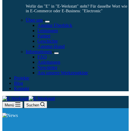
Wofür das "E" in "E-Werkstatt" steht? Für dasselbe Wort wie
in E-Commerce oder E-Business: "Electronic"
Über uns
Agentur Überblick
Leistungen
Partner
Geschichte
Agentur-Hund
Informationen
FAQ
Anleitungen
Newsletter
Aus unserer Werkzeugkiste
Projekte
Blog
Kontakt
Menü
Suchen