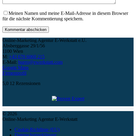
Meinen Namen und meine E-Mail-Adresse in diesem Browser
für die nächste Kommentierung speichern.
Kommentar abschicken
Online-Marketing Agentur E-Werkstatt e.U.
Absberggasse 29/1/56
1100 Wien
M:
+43 670 6060 215
E-Mail:
buero@ewerkstatt.com
Google Maps
Firmenprofil
5,0
12 Rezensionen
© 2026
Online-Marketing Agentur E-Werkstatt
Cookie-Richtlinie (EU)
Datenschutzerklärung