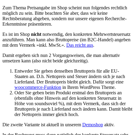
Zum Thema Preisangabe im Shop scheint nun folgendes rechtlich
möglich zu sein. Bitte beachten Sie aber, dass wir keine
Rechtsberatung abgeben, sondern nur unsere eigenen Recherche-
Erkenntnisse präsentieren.
Es ist im Shop
nicht
notwendig, den konkreten Mehrwertsteuersatz
anzuführen. Man kann also Bruttopreise (im B2C-Handel) angeben
mit dem Vermerk »inkl. MwSt.«.
Das reicht aus
.
Damit ergeben sich nun 2 Vorgangsweisen, die man alternativ
umsetzen kann (also nicht beide gleichzeitig).
Entweder Sie geben denselben Bruttopreis für alle EU-
Staaten an. D.h. Nettopreis und Steuer ändern sich je nach
Lieferland. Der Bruttopreis bleibt gleich. Dafür sorgt eine
woocommerce-Funktion
in Ihrem WordPress Theme.
Oder Sie geben beim Produkt erstmal den Bruttopreis an
(ebenfalls ohne Hinweis auf den konkreten Steuersatz in
Höhe von soundsoviel %), mit dem Vermerk, dass sich der
Bruttopreis je nach Lieferland noch ändern kann. Damit bleibt
der Nettopreis immer gleich hoch.
Die zweite Variante ist aktuell in unserem
Demoshop
aktiv.
In der Rechnung muss dann natürlich der konkrete Steuersatz sehr