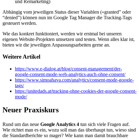
und Remarketing)
Abhängig vom jeweiligen Status dieser Variablen (»granted” oder
“denied”) können nun im Google Tag Manager die Tracking-Tags
gesteuert werden.
Wie das konkret funktioniert, werden wir erstmal bei unseren
eigenen Website-Projekten umsetzen und testen. Wenn alles klar ist,
bieten wir die jeweiligen Anpassungsarbeiten gerne an.
Weitere Artikel
https://www.e-dialog.at/blog/consent-management/der-
google-consent-mode-web-analytics-auch-ohne-consent/
https://www.simoahava.com/analytics/consent-mode-google-
tags/
https://unitedads.at/tracking-ohne-cookies-der-google-consent-
mode/
Neuer Praxiskurs
Rund um das neue
Google Analytics 4
tun sich viele Fragen auf.
Wie richtet man es ein, wozu soll man das überhaupt tun, wieso sind
die Standardberichte so mager? Wie kann man damit brauchbare