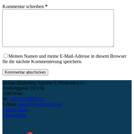
Kommentar schreiben
*
Meinen Namen und meine E-Mail-Adresse in diesem Browser
für die nächste Kommentierung speichern.
Kommentar abschicken
Online-Marketing Agentur E-Werkstatt e.U.
Absberggasse 29/1/56
1100 Wien
M:
+43 670 6060 215
E-Mail:
buero@ewerkstatt.com
Google Maps
Firmenprofil