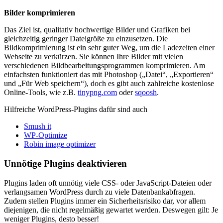
Bilder komprimieren
Das Ziel ist, qualitativ hochwertige Bilder und Grafiken bei
gleichzeitig geringer Dateigröße zu einzusetzen. Die
Bildkomprimierung ist ein sehr guter Weg, um die Ladezeiten einer
Webseite zu verkürzen. Sie können Ihre Bilder mit vielen
verschiedenen Bildbearbeitungsprogrammen komprimieren. Am
einfachsten funktioniert das mit Photoshop („Datei“, „Exportieren“
und „Für Web speichern“), doch es gibt auch zahlreiche kostenlose
Online-Tools, wie z.B.
tinypng.com
oder
sqoosh
.
Hilfreiche WordPress-Plugins dafür sind auch
Smush it
WP-Optimize
Robin image optimizer
Unnötige Plugins deaktivieren
Plugins laden oft unnötig viele CSS- oder JavaScript-Dateien oder
verlangsamen WordPress durch zu viele Datenbankabfragen.
Zudem stellen Plugins immer ein Sicherheitsrisiko dar, vor allem
diejenigen, die nicht regelmäßig gewartet werden. Deswegen gilt: Je
weniger Plugins, desto besser!