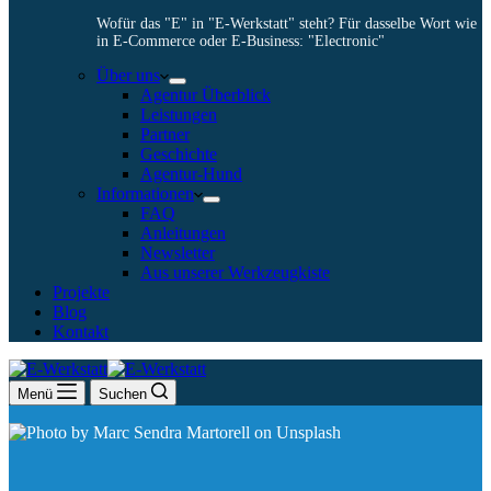
Wofür das "E" in "E-Werkstatt" steht? Für dasselbe Wort wie
in E-Commerce oder E-Business: "Electronic"
Über uns
Agentur Überblick
Leistungen
Partner
Geschichte
Agentur-Hund
Informationen
FAQ
Anleitungen
Newsletter
Aus unserer Werkzeugkiste
Projekte
Blog
Kontakt
Menü
Suchen