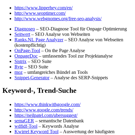
https://www.lipperhey.com/en/
http://www.seoptimer.com/
http://www.webgnomes.org/free-seo-analysis/
Diagnoseo
– SEO-Diagnose Tool für Onpage Optimierung
Seitwert
– SEO Analyse von Webseiten
Ranks.NL Page Analyzer
– SEO Analyse von Webseiten
(kostenpflichtig)
OnPage-Tool
– On the Page Analyse
OnpageDoc
– umfassendes Tool zur Projektanalyse
Sistrix
– SEO Suite
Ryte
– SEO Suite
moz
– umfangreiches Bündel an Tools
Snippet-Generator
– Analyse des SERP-Snippets
Keyword-, Trend-Suche
https://www.thinkwithgoogle.com/
http://www.google.com/trends/
https://neilpatel.com/ubersuggest/
semaGER
– semantische Datenbank
wdfidf-Tool
– Keywords Analyse
Kwirrel Keyword Tool
– Auswertung der häufigsten