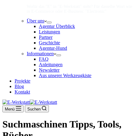
Wofür das "E" in "E-Werkstatt" steht? Für dasselbe Wort wie
in E-Commerce oder E-Business: "Electronic"
Über uns
Agentur Überblick
Leistungen
Partner
Geschichte
Agentur-Hund
Informationen
FAQ
Anleitungen
Newsletter
Aus unserer Werkzeugkiste
Projekte
Blog
Kontakt
Menü
Suchen
Suchmaschinen Tipps, Tools,
Bücher