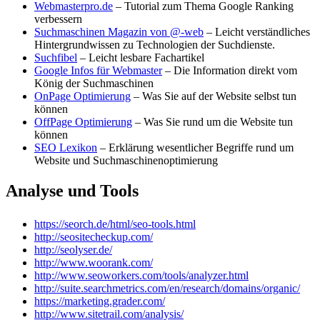
Webmasterpro.de
– Tutorial zum Thema Google Ranking
verbessern
Suchmaschinen Magazin von @-web
– Leicht verständliches
Hintergrundwissen zu Technologien der Suchdienste.
Suchfibel
– Leicht lesbare Fachartikel
Google Infos für Webmaster
– Die Information direkt vom
König der Suchmaschinen
OnPage Optimierung
– Was Sie auf der Website selbst tun
können
OffPage Optimierung
– Was Sie rund um die Website tun
können
SEO Lexikon
– Erklärung wesentlicher Begriffe rund um
Website und Suchmaschinenoptimierung
Analyse und Tools
https://seorch.de/html/seo-tools.html
http://seositecheckup.com/
http://seolyser.de/
http://www.woorank.com/
http://www.seoworkers.com/tools/analyzer.html
http://suite.searchmetrics.com/en/research/domains/organic/
https://marketing.grader.com/
http://www.sitetrail.com/analysis/