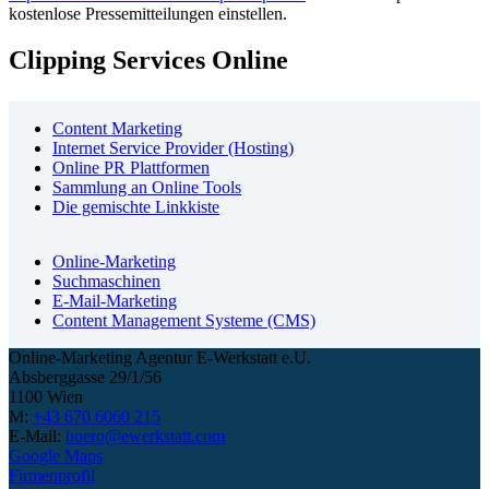
kostenlose Pressemitteilungen einstellen.
Clipping Services Online
Content Marketing
Internet Service Provider (Hosting)
Online PR Plattformen
Sammlung an Online Tools
Die gemischte Linkkiste
Online-Marketing
Suchmaschinen
E-Mail-Marketing
Content Management Systeme (CMS)
Online-Marketing Agentur E-Werkstatt e.U.
Absberggasse 29/1/56
1100 Wien
M:
+43 670 6060 215
E-Mail:
buero@ewerkstatt.com
Google Maps
Firmenprofil