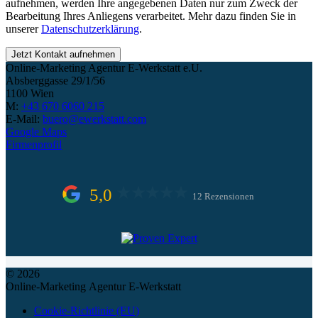
aufnehmen, werden Ihre angegebenen Daten nur zum Zweck der
Bearbeitung Ihres Anliegens verarbeitet. Mehr dazu finden Sie in
unserer
Datenschutzerklärung
.
Jetzt Kontakt aufnehmen
Online-Marketing Agentur E-Werkstatt e.U.
Absberggasse 29/1/56
1100 Wien
M:
+43 670 6060 215
E-Mail:
buero@ewerkstatt.com
Google Maps
Firmenprofil
5,0
12 Rezensionen
© 2026
Online-Marketing Agentur E-Werkstatt
Cookie-Richtlinie (EU)